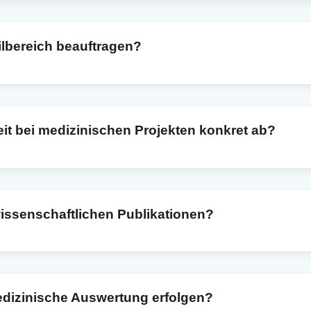
nymisierten oder anonymisierten Datensätzen und biete auf Wun
Daten werden niemals an Dritte weitergegeben.
ilbereich beauftragen?
ne Leistungen flexibel auswählen – etwa eine reine Fallzahlpl
 unabhängige Überprüfung Ihrer bereits durchgeführten Auswert
it bei medizinischen Projekten konkret ab?
n wir Ihr Projekt, Ihre Fragestellung und Ihre vorhandenen Dat
timmung beginne ich mit der Arbeit und liefere die Ergebnisse 
lle Schritte ausführlich in einer persönlichen Besprechung.
wissenschaftlichen Publikationen?
orrekt, nachvollziehbar und wissenschaftlich fundiert aufzubere
l passender statistischer Verfahren und auf Wunsch auch die F
Abstimmung mit Ihnen.
medizinische Auswertung erfolgen?