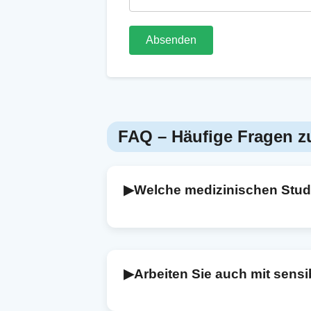
Absenden
FAQ – Häufige Fragen zur
▶
Welche medizinischen Stud
Ich unterstütze verschiedenste Studie
multizentrische Forschungsprojekte. 
bis zur fertigen Analyse und Ergebnisi
▶
Arbeiten Sie auch mit sens
Ja – gerade im medizinischen Bereich 