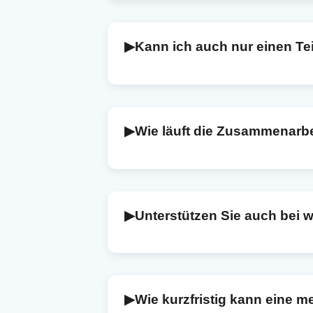
DSGVO, arbeite bei Bedarf mit pseudo
Verschwiegenheitserklärung an. Ihre 
▶
Kann ich auch nur einen Te
Selbstverständlich. Sie können einzel
der Erstellung von Grafiken oder eine
Bedarf.
▶
Wie läuft die Zusammenarbe
Nach Ihrer Kontaktaufnahme bespreche
transparentes Angebot. Nach Ihrer Zus
Präsentation. Auf Wunsch erkläre ich a
▶
Unterstützen Sie auch bei 
Ja. Ich helfe Ihnen, Ihre Ergebnisse k
Tabellen und Abbildungen, die Auswah
für Ihre Publikation – stets in enger 
▶
Wie kurzfristig kann eine 