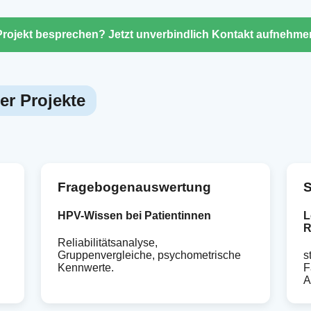
Projekt besprechen? Jetzt unverbindlich Kontakt aufnehme
er Projekte
Fragebogenauswertung
S
HPV-Wissen bei Patientinnen
L
R
Reliabilitätsanalyse,
Gruppenvergleiche, psychometrische
s
Kennwerte.
F
A