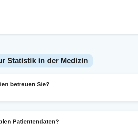
 Statistik in der Medizin
ien betreuen Sie?
narten, darunter retrospektive Auswertungen, prospektive Kohor
Dabei begleite ich den gesamten Prozess: von der Hypothesenfo
nterpretation – auch mit Blick auf Publikation und Ethikantrag.
iblen Patientendaten?
ist der verantwortungsvolle Umgang mit sensiblen Daten entsch